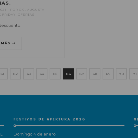
This popup will close in:
15
MAS.
2021
POR
C.C. AUGUSTA
K FRIDAY
,
OFERTAS
descuento.
R MÁS
61
62
63
64
65
66
67
68
69
70
71
FESTIVOS DE APERTURA 2026
N
L
Domingo 4 de enero