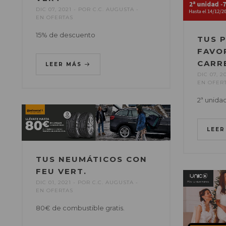
DIC 07, 2021
POR
C.C. AUGUSTA
EN
OFERTAS
15% de descuento
TUS 
FAVO
CARR
LEER MÁS
DIC 07, 2
EN
OFER
2ª unida
LEE
TUS NEUMÁTICOS CON
FEU VERT.
DIC 01, 2021
POR
C.C. AUGUSTA
EN
OFERTAS
80€ de combustible gratis.