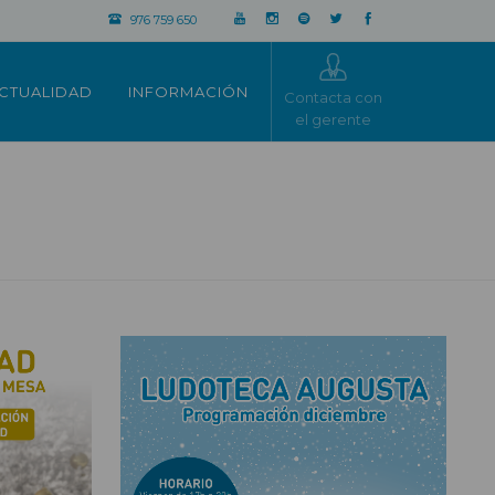
976 759 650
CTUALIDAD
INFORMACIÓN
Contacta con
el gerente