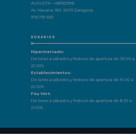
AUGUSTA – H81512998
Av. Navarra, 180, 50011 Zaragoza
976 759 650
HORARIOS
Hipermercado:
De lunes a sábados y festivos de apertura de 09:00 a
22:00h.
Establecimientos:
De lunes a sábados y festivos de apertura de 10:00 a
22:00h.
Feu Vert:
De lunes a sábados y festivos de apertura de 8:30 a
21:00h.
Centro Comercial Augusta ©2018 ·
Aviso legal
·
Política