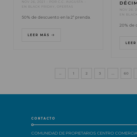
NOV 26, 2021
POR
C.C. AUGUSTA
DÉCI
EN
BLACK FRIDAY
,
OFERTAS
NOV 26, 
EN
BLAC
50% de descuento en la 2ª prenda.
20% de 
LEER MÁS
LEE
←
1
2
3
…
60
CONTACTO
COMUNIDAD DE PROPIETARIOS CENTRO COMERCIA