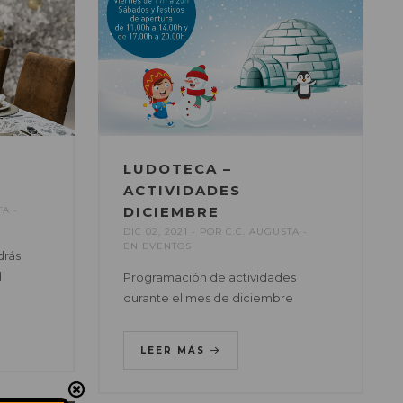
LUDOTECA –
ACTIVIDADES
DICIEMBRE
TA
DIC 02, 2021
POR
C.C. AUGUSTA
EN
EVENTOS
drás
d
Programación de actividades
durante el mes de diciembre
LEER MÁS