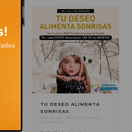
 EN
TA
elou.
TU DESEO ALIMENTA
SONRISAS
NOV 29, 2021
POR
C.C. AUGUSTA
EN
EVENTOS