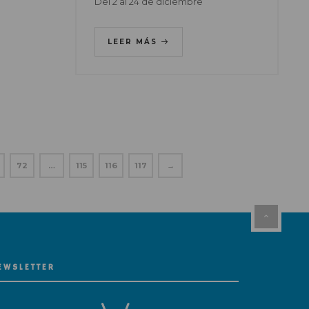
Del 2 al 24 de diciembre
LEER MÁS
72
…
115
116
117
→
EWSLETTER