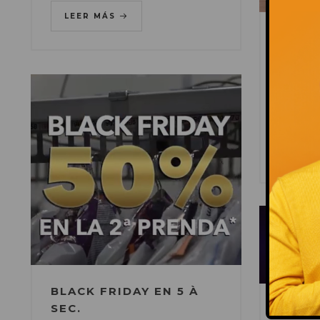
LEER MÁS
MÁS 
CON 
DIC 01, 2
EN
OFER
Hasta 4
LEE
BLACK FRIDAY EN 5 À
SEC.
BLACK