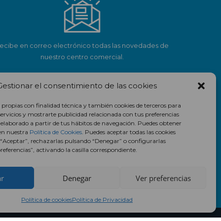
ecibe en correo electrónico todas las novedades de
nuestro centro comercial.
Suscríbete
Gestionar el consentimiento de las cookies
 propias con finalidad técnica y también cookies de terceros para
servicios y mostrarte publicidad relacionada con tus preferencias
l elaborado a partir de tus hábitos de navegación. Puedes obtener
en nuestra
Política de Cookies
. Puedes aceptar todas las cookies
 “Aceptar”, rechazarlas pulsando “Denegar” o configurarlas
eferencias”, activando la casilla correspondiente.
ar
Denegar
Ver preferencias
Política de cookies
Política de Privacidad