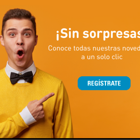
TÚ QUE NUNCA
CENTROS ÚNICO.
021
POR
C.C. AUGUSTA
TAS
TUS GAFAS DE SOL
ALAIN AFFLELOU.
0% de descuento.
DIC 01, 2021
POR
C.C. AUGUS
EN
OFERTAS
R MÁS
Tus gafas de sol en Alain Affl
LEER MÁS
 FRIDAY EN