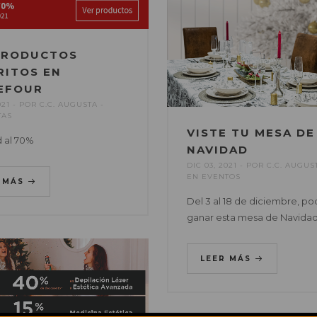
PRODUCTOS
RITOS EN
EFOUR
021
POR
C.C. AUGUSTA
TAS
VISTE TU MESA DE
d al 70%
NAVIDAD
DIC 03, 2021
POR
C.C. AUGUS
EN
EVENTOS
R MÁS
Del 3 al 18 de diciembre, po
ganar esta mesa de Navida
LEER MÁS