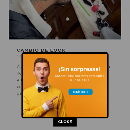
CAMBIO DE LOOK
JUN 05, 2026
POR
C.C. AUGUSTA
EN
OFERTAS
Cambio de look, corte fresco y visita obligatoria a
nuestra Barbería Dom. En Centro Comercial
Augusta también tienes ese momento para
cuidarte, renovar estilo y salir con el corte
perfecto. ¿Te toca pasar por la barbería?
LEER MÁS
This popup will close in:
13
CLOSE