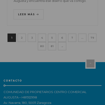
Augusta y encuentra ese diseño que va contigo.
LEER MÁS
1
2
3
4
5
6
7
…
79
80
81
→
CONTACTO
COMUNIDAD DE PROPIETARIOS CENTRO COMERCIAL
AUGUSTA – H81512998
Av. Navarra, 180, 50011 Zaragoza