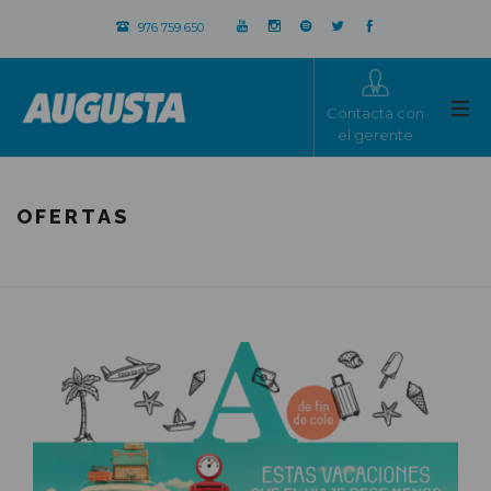
976 759 650
Contacta con
el gerente
OFERTAS