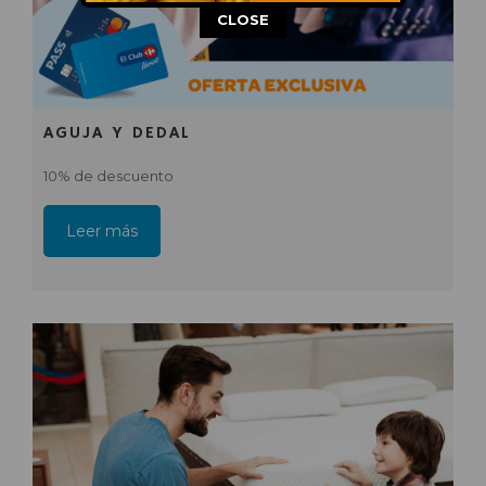
This popup will close in:
14
CLOSE
AGUJA Y DEDAL
10% de descuento
Leer más