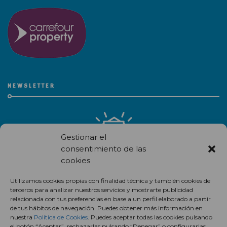
NEWSLETTER
Gestionar el
consentimiento de las
cookies
Recibe en correo electrónico todas las novedades de nuestro
centro comercial.
Utilizamos cookies propias con finalidad técnica y también cookies de
terceros para analizar nuestros servicios y mostrarte publicidad
Suscríbete
relacionada con tus preferencias en base a un perfil elaborado a partir
de tus hábitos de navegación. Puedes obtener más información en
nuestra
Política de Cookies
. Puedes aceptar todas las cookies pulsando
el botón “Aceptar”, rechazarlas pulsando “Denegar” o configurarlas