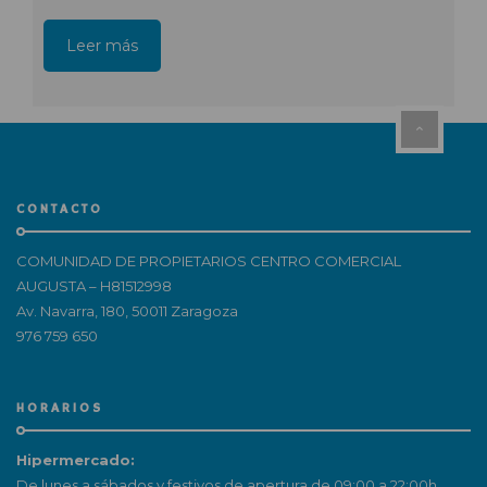
Leer más
CONTACTO
COMUNIDAD DE PROPIETARIOS CENTRO COMERCIAL
AUGUSTA – H81512998
Av. Navarra, 180, 50011 Zaragoza
976 759 650
HORARIOS
Hipermercado:
De lunes a sábados y festivos de apertura de 09:00 a 22:00h.