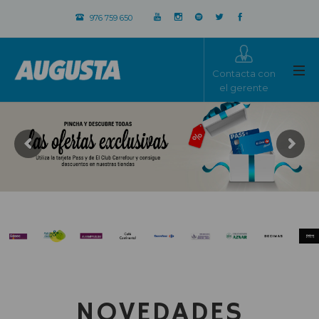
976 759 650
Contacta con
el gerente
NOVEDADES