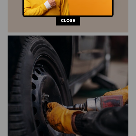
This popup will close in:
11
CLOSE