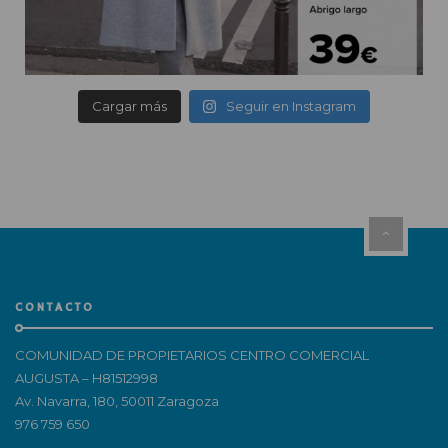
Cargar más
Seguir en Instagram
CONTACTO
COMUNIDAD DE PROPIETARIOS CENTRO COMERCIAL
AUGUSTA – H81512998
Av. Navarra, 180, 50011 Zaragoza
976 759 650