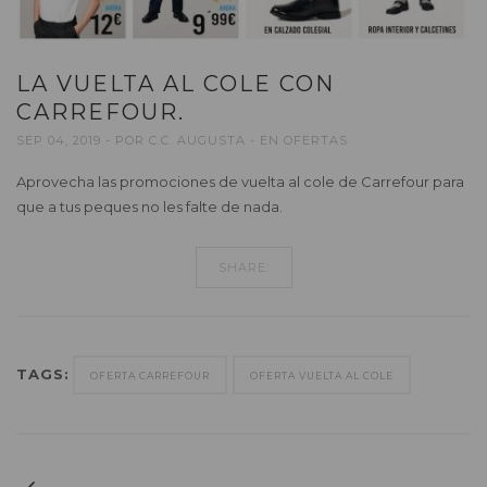
LA VUELTA AL COLE CON
CARREFOUR.
SEP 04, 2019
POR
C.C. AUGUSTA
EN
OFERTAS
Aprovecha las promociones de vuelta al cole de Carrefour para
que a tus peques no les falte de nada.
SHARE:
TAGS:
OFERTA CARREFOUR
OFERTA VUELTA AL COLE