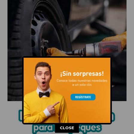
This popup will close in:
12
CLOSE