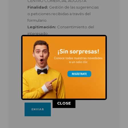
CENTRO COMERCIAL AUGUSTA
Finalidad:
Gestión de las sugerencias
o peticiones recibidas a través del
formulario.
Legitimación:
Consentimiento del
interesado.
Destinatarios:
No existen cesiones a
terceros.
Información adicional y derechos:
Podrás obtener información adicional
sobre el tratamiento de tus datos y el
modo ejercitar tus derechos o
presentar una reclamación ante la
Autoridad de Control española en
nuestra
Política de Privacidad
.
This popup will close in:
11
CLOSE