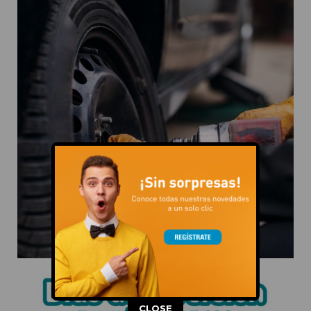
This popup will close in:
12
CLOSE