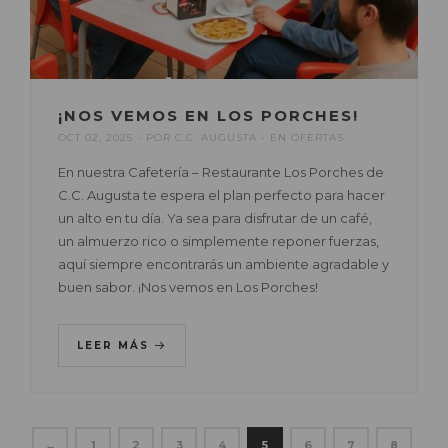
¡NOS VEMOS EN LOS PORCHES!
OCT 02, 2025
POR
C.C. AUGUSTA
EN
OFERTAS
En nuestra Cafetería – Restaurante Los Porches de
C.C. Augusta te espera el plan perfecto para hacer
un alto en tu día. Ya sea para disfrutar de un café,
un almuerzo rico o simplemente reponer fuerzas,
aquí siempre encontrarás un ambiente agradable y
buen sabor. ¡Nos vemos en Los Porches!
LEER MÁS
←
1
2
3
4
5
6
7
8