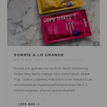
SONRÍE A LO GRANDE
NOV 13, 2025
POR
C.C. AUGUSTA
EN
OFERTAS
Sonríe a lo grande con las POP Teeth Whitening
Strips: Very Berry, Mango Jazz, Wild Peach, Apple
Pop… ¡sabor y dientes más blancos en minutos! Las
encontrarás en nuestra perfumería Druni de C.C.
Centro Augusta. ¡¡Tienes que probarlas!!
LEER MÁS