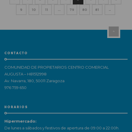
9
10
11
…
79
80
81
→
CONTACTO
COMUNIDAD DE PROPIETARIOS CENTRO COMERCIAL
AUGUSTA – H81512998
Av. Navarra, 180, 50011 Zaragoza
976 759 650
HORARIOS
Hipermercado:
De lunes a sábados y festivos de apertura de 09:00 a 22:00h.