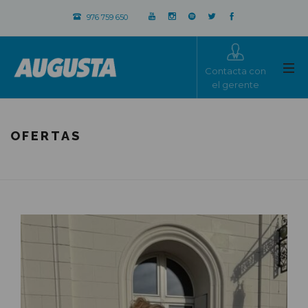
976 759 650
Contacta con
el gerente
OFERTAS