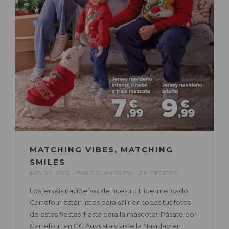
MATCHING VIBES, MATCHING
SMILES
NOV 20, 2025
POR
C.C. AUGUSTA
EN
OFERTAS
Los jerséis navideños de nuestro Hipermercado
Carrefour están listos para salir en todas tus fotos
de estas fiestas ¡hasta para la mascota!. Pásate por
Carrefour en CC Augusta y viste la Navidad en