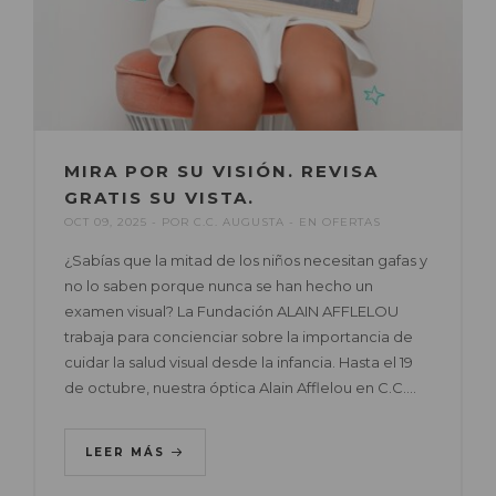
MIRA POR SU VISIÓN. REVISA
GRATIS SU VISTA.
OCT 09, 2025
POR
C.C. AUGUSTA
EN
OFERTAS
¿Sabías que la mitad de los niños necesitan gafas y
no lo saben porque nunca se han hecho un
examen visual? La Fundación ALAIN AFFLELOU
trabaja para concienciar sobre la importancia de
cuidar la salud visual desde la infancia. Hasta el 19
de octubre, nuestra óptica Alain Afflelou en C.C.…
LEER MÁS