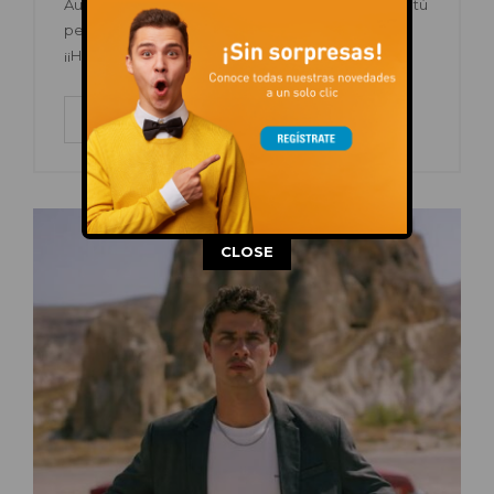
Augusta y encuentra el disfraz perfecto para que tú
peque disfrute Halloween como que se merece.
¡¡Hazte con tu favorito al mejor precio!!
LEER MÁS
This popup will close in:
13
CLOSE