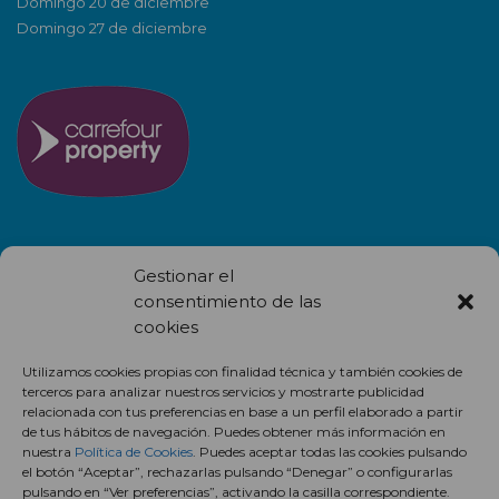
Domingo 20 de diciembre
Domingo 27 de diciembre
NEWSLETTER
Gestionar el
consentimiento de las
cookies
Utilizamos cookies propias con finalidad técnica y también cookies de
terceros para analizar nuestros servicios y mostrarte publicidad
relacionada con tus preferencias en base a un perfil elaborado a partir
Recibe en correo electrónico todas las novedades de nuestro
de tus hábitos de navegación. Puedes obtener más información en
nuestra
Política de Cookies
. Puedes aceptar todas las cookies pulsando
centro comercial.
el botón “Aceptar”, rechazarlas pulsando “Denegar” o configurarlas
pulsando en “Ver preferencias”, activando la casilla correspondiente.
Suscríbete