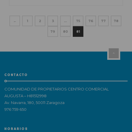
←
1
2
3
…
75
76
77
78
79
80
81
CONTACTO
COMUNIDAD DE PROPIETARIOS CENTRO COMERCIAL
AUGUSTA – H81512998
Av. Navarra, 180, 50011 Zaragoza
976 759 650
HORARIOS