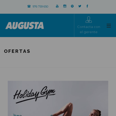
976 759 650
Contacta con
el gerente
OFERTAS