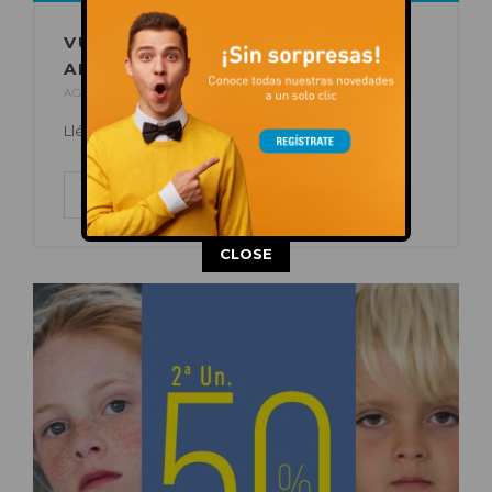
VUELVE EL VERANO LOCO DE
AFFLELOU
AGO 04, 2017
POR
C.C. AUGUSTA
EN
OFERTAS
Llévate tu 2º y 3er par de gafas por 1€ más.
LEER MÁS
This popup will close in:
14
CLOSE