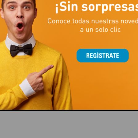
VERT
TODAS TUS COMPRAS
This popup will close in:
15