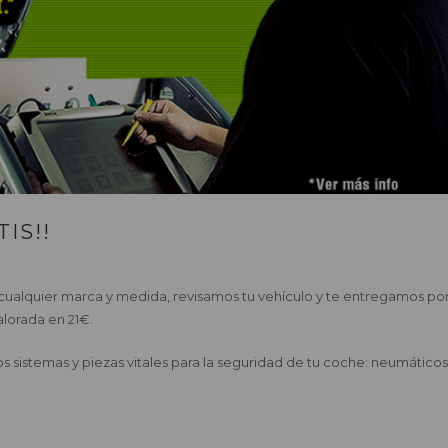
IS!!
cualquier marca y medida, revisamos tu vehículo y te entregamos po
alorada en 21€.
os sistemas y piezas vitales para la seguridad de tu coche: neumáticos