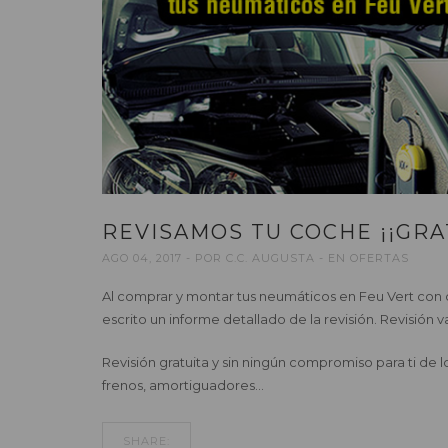
REVISAMOS TU COCHE ¡¡GRAT
AGO 04, 2017
POR
C.C. AUGUSTA
EN
OFERTAS
Al comprar y montar tus neumáticos en Feu Vert con 
escrito un informe detallado de la revisión. Revisión v
Revisión gratuita y sin ningún compromiso para ti de l
frenos, amortiguadores…
SHARE: