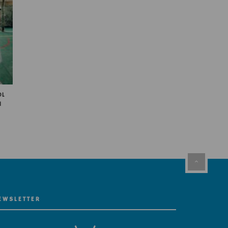
OL
N
EWSLETTER