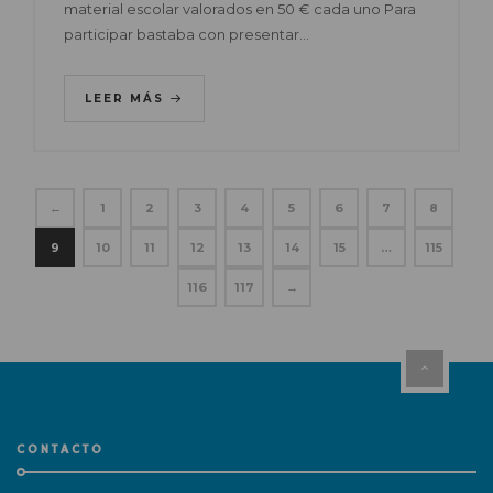
material escolar valorados en 50 € cada uno Para
participar bastaba con presentar…
LEER MÁS
←
1
2
3
4
5
6
7
8
9
10
11
12
13
14
15
…
115
116
117
→
CONTACTO