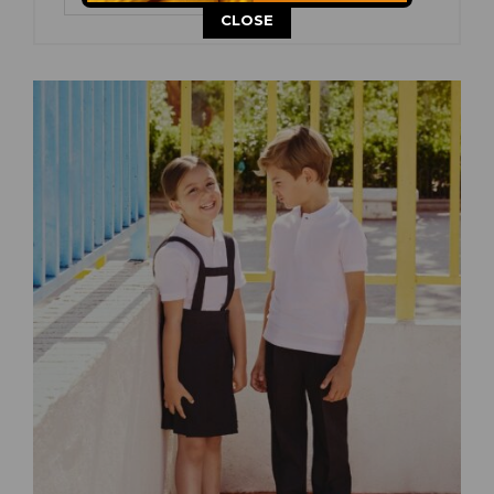
This popup will close in:
13
CLOSE