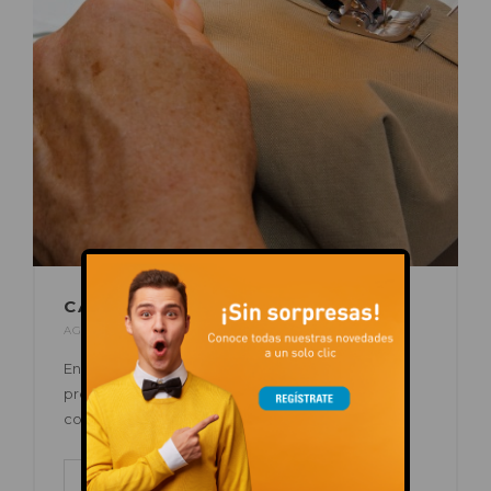
CADA PUNTADA CUENTA
AGO 28, 2025
POR
C.C. AUGUSTA
EN
OFERTAS
En Aguja y Dedal le dan una nueva vida a tus
prendas favoritas con el arte del arreglo de
costura. ¡Acércate ya!
LEER MÁS