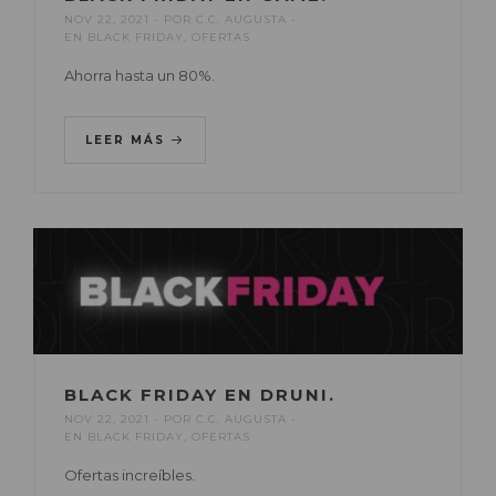
NOV 22, 2021
POR
C.C. AUGUSTA
EN
BLACK FRIDAY
,
OFERTAS
Ahorra hasta un 80%.
LEER MÁS
BLACK FRIDAY EN DRUNI.
NOV 22, 2021
POR
C.C. AUGUSTA
EN
BLACK FRIDAY
,
OFERTAS
Ofertas increíbles.