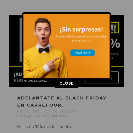
This popup will close in:
15
CLOSE
ADELÁNTATE AL BLACK FRIDAY
EN CARREFOUR.
NOV 10, 2021
POR
C.C. AUGUSTA
EN
BLACK FRIDAY
,
OFERTAS
Hasta un 50% de descuento.