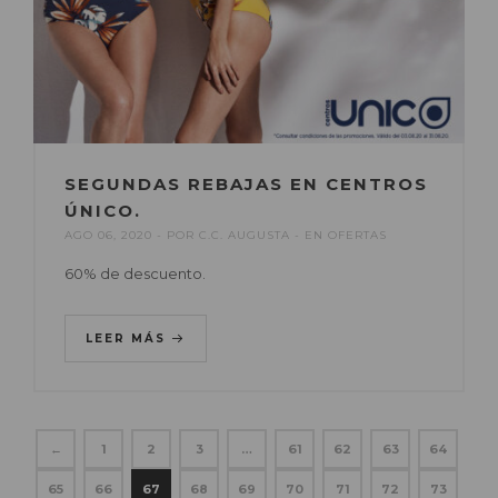
SEGUNDAS REBAJAS EN CENTROS
ÚNICO.
AGO 06, 2020
POR
C.C. AUGUSTA
EN
OFERTAS
60% de descuento.
LEER MÁS
←
1
2
3
…
61
62
63
64
65
66
67
68
69
70
71
72
73