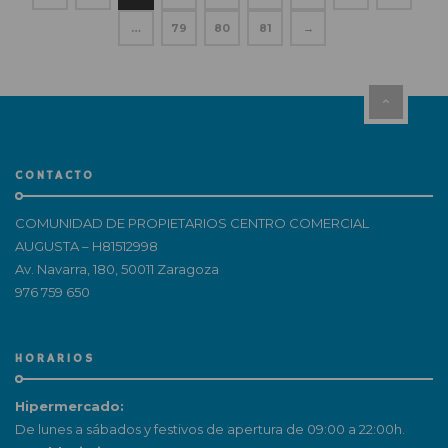
…
79
80
81
→
CONTACTO
COMUNIDAD DE PROPIETARIOS CENTRO COMERCIAL
AUGUSTA – H81512998
Av. Navarra, 180, 50011 Zaragoza
976 759 650
HORARIOS
Hipermercado:
De lunes a sábados y festivos de apertura de 09:00 a 22:00h.