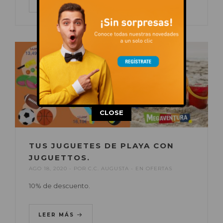
LEER MÁS
This popup will close in:
14
CLOSE
TUS JUGUETES DE PLAYA CON
JUGUETTOS.
AGO 18, 2020
POR
C.C. AUGUSTA
EN
OFERTAS
10% de descuento.
LEER MÁS