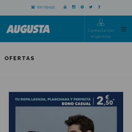
976 759 650
Contacta con
el gerente
OFERTAS