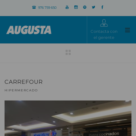
976 759 650
Contacta con
el gerente
CARREFOUR
HIPERMERCADO