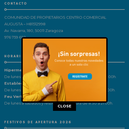
CONTACTO
COMUNIDAD DE PROPIETARIOS CENTRO COMERCIAL
AUGUSTA – H81512998
Av. Navarra, 180, 50011 Zaragoza
976 759 650
HORARIOS
Hipermercado:
De lunes a sábados y festivos de apertura de 09:00 a 22:00h.
Establecimientos:
De lunes a sábados y festivos de apertura de 10:00 a 22:00h.
Feu Vert:
De lunes a sábados y festivos de apertura de 8:30 a 21:00h.
This popup will close in:
15
CLOSE
FESTIVOS DE APERTURA 2026