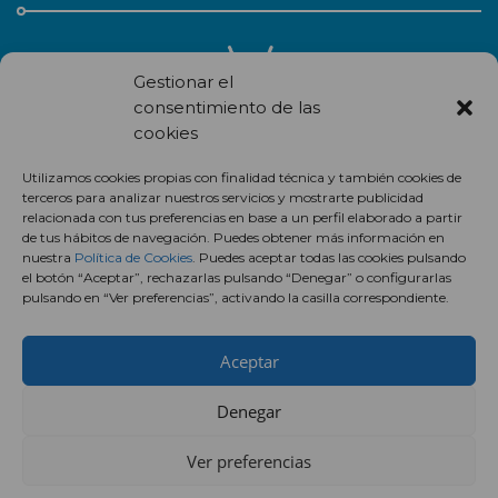
Gestionar el
consentimiento de las
cookies
Recibe en correo electrónico todas las novedades de nuestro
Utilizamos cookies propias con finalidad técnica y también cookies de
centro comercial.
terceros para analizar nuestros servicios y mostrarte publicidad
relacionada con tus preferencias en base a un perfil elaborado a partir
Suscríbete
de tus hábitos de navegación. Puedes obtener más información en
nuestra
Política de Cookies
. Puedes aceptar todas las cookies pulsando
el botón “Aceptar”, rechazarlas pulsando “Denegar” o configurarlas
pulsando en “Ver preferencias”, activando la casilla correspondiente.
Aceptar
Denegar
Ver preferencias