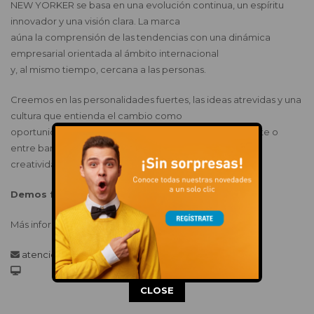
NEW YORKER se basa en una evolución continua, un espíritu
innovador y una visión clara. La marca
aúna la comprensión de las tendencias con una dinámica
empresarial orientada al ámbito internacional
y, al mismo tiempo, cercana a las personas.
Creemos en las personalidades fuertes, las ideas atrevidas y una
cultura que entienda el cambio como
oportunidad. Ya sea en el contacto directo con el cliente o
entre bambalinas, dejamos espacio a la
creatividad, el crecimiento y la inspiración.
Demos forma al futuro de la moda. Juntos.
Más información:
newyorker.fashion
atencionalcliente@newyorker.de
This popup will close in:
15
CLOSE