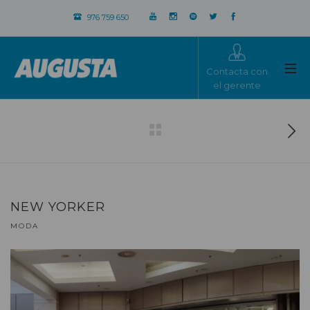
976 759 650
Contacta con
el gerente
NEW YORKER
MODA