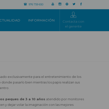
976 759 650
CTUALIDAD
INFORMACIÓN
Contacta con
el gerente
ensado exclusivamente para el entretenimiento de los
 donde pasarlo bien mientras los papis realizan sus
entro.
los peques de 3 a 10 años
atendido por monitores
en y dejar volar la imaginación con las mejores