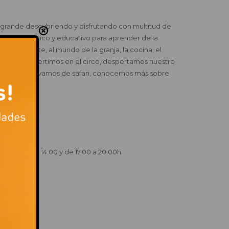
 grande descubriendo y disfrutando con multitud de
nido didáctico y educativo para aprender de la
mos al oeste, al mundo de la granja, la cocina, el
atas, nos divertimos en el circo, despertamos nuestro
s sin fin, nos vamos de safari, conocemos más sobre
más!
 Centro.
 20.00h
a de 11.00 a 14.00 y de 17.00 a 20.00h