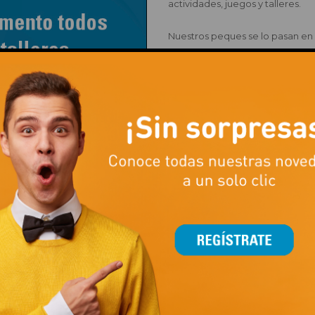
actividades, juegos y talleres.
Nuestros peques se lo pasan en
actividades temáticas con conte
forma más divertida. Nos traslada
espacio, nos convertimos en pir
talento en el teatro, construimo
los cavernícolas… ¡y muchísimo 
HORARIO Y LOCALIZACIÓN
Acceso en la planta baja del
De lunes a viernes de 17.00 a
Sábados y festivos de apertur