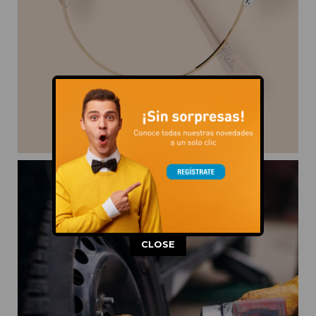
This popup will close in:
11
CLOSE