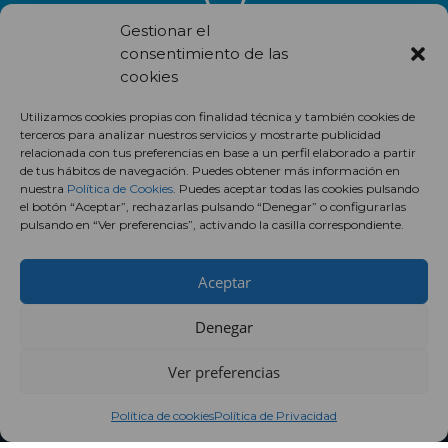
Gestionar el
consentimiento de las
cookies
Recibe en correo electrónico todas las novedades de nuestro
Utilizamos cookies propias con finalidad técnica y también cookies de
centro comercial.
terceros para analizar nuestros servicios y mostrarte publicidad
relacionada con tus preferencias en base a un perfil elaborado a partir
Suscríbete
de tus hábitos de navegación. Puedes obtener más información en
nuestra
Política de Cookies
. Puedes aceptar todas las cookies pulsando
el botón “Aceptar”, rechazarlas pulsando “Denegar” o configurarlas
pulsando en “Ver preferencias”, activando la casilla correspondiente.
Aceptar
Denegar
Ver preferencias
Política de cookies
Política de Privacidad
Centro Comercial Augusta ©2018 ·
Aviso legal
·
Política de
privacidad
·
Política de cookies