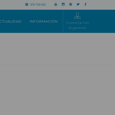
976 759 650
CTUALIDAD
INFORMACIÓN
Contacta con
el gerente