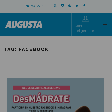
976 759 650
Contacta con
el gerente
TAG:
FACEBOOK