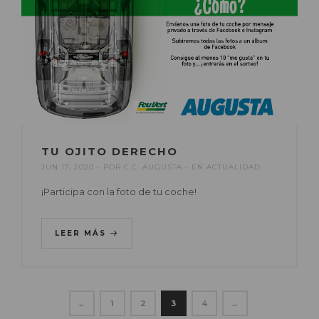
TU OJITO DERECHO
JUN 17, 2020
POR
C.C. AUGUSTA
EN
ACTUALIDAD
¡Participa con la foto de tu coche!
LEER MÁS
←
1
2
3
4
→