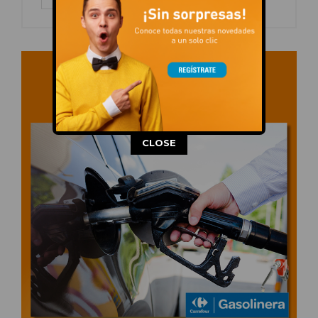
This popup will close in:
13
CLOSE