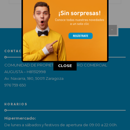
CONTACTO
This popup will close in:
15
COMUNIDAD DE PROPIETARIOS CENTRO COMERCIAL
CLOSE
AUGUSTA – H81512998
Av. Navarra, 180, 50011 Zaragoza
976 759 650
HORARIOS
Hipermercado:
De lunes a sábados y festivos de apertura de 09:00 a 22:00h.