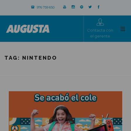
976 759 650
Contacta con
el gerente
TAG:
NINTENDO