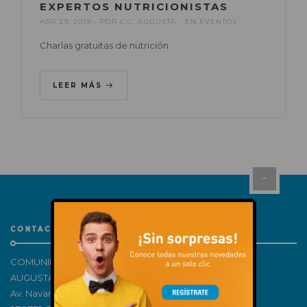
EXPERTOS NUTRICIONISTAS
ABR 29, 2019
POR
C.C. AUGUSTA
EN
EVENTOS
Charlas gratuitas de nutrición.
LEER MÁS
CONTACTO
COMUNIDAD DE PROPIETARIOS CENTRO COMERCIAL
AUGUSTA – H81512998
Av. Navarra, 180, 50011 Zaragoza