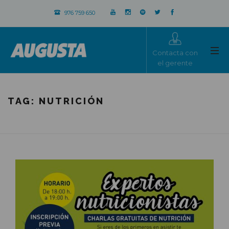
976 759 650
Contacta con
el gerente
TAG:
NUTRICIÓN