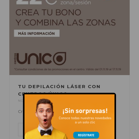
TU DEPILACIÓN LÁSER CON
CENTROS ÚNICO.
NOV 06, 2019
POR
C.C. AUGUSTA
EN
OFERTAS
Crea tu bono + 1 sesión extra gratis.
LEER MÁS