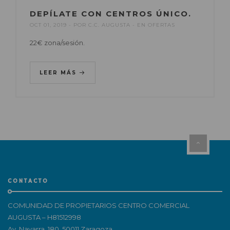
DEPÍLATE CON CENTROS ÚNICO.
OCT 01, 2019
POR
C.C. AUGUSTA
EN
OFERTAS
22€ zona/sesión.
LEER MÁS
CONTACTO
COMUNIDAD DE PROPIETARIOS CENTRO COMERCIAL
AUGUSTA – H81512998
Av. Navarra, 180, 50011 Zaragoza