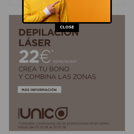
This popup will close in:
15
CLOSE