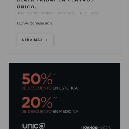
ÚNICO.
NOV 19, 2019
POR
C.C. AUGUSTA
EN
OFERTAS
19,90€ zona/sesión.
LEER MÁS