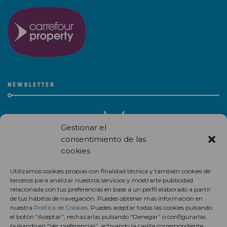
NEWSLETTER
Gestionar el
consentimiento de las
cookies
Recibe en correo electrónico todas las novedades de nuestro
Utilizamos cookies propias con finalidad técnica y también cookies de
centro comercial.
terceros para analizar nuestros servicios y mostrarte publicidad
relacionada con tus preferencias en base a un perfil elaborado a partir
Suscríbete
de tus hábitos de navegación. Puedes obtener más información en
nuestra
Política de Cookies
. Puedes aceptar todas las cookies pulsando
el botón “Aceptar”, rechazarlas pulsando “Denegar” o configurarlas
pulsando en “Ver preferencias”, activando la casilla correspondiente.