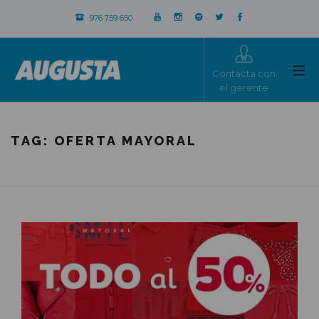
976 759 650
Contacta con
el gerente
TAG:
OFERTA MAYORAL