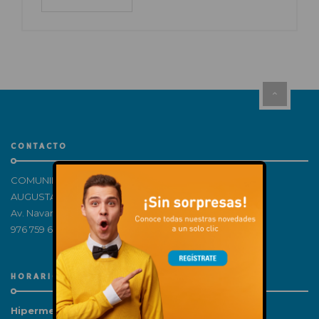
CONTACTO
COMUNIDAD DE PROPIETARIOS CENTRO COMERCIAL
AUGUSTA – H81512998
Av. Navarra, 180, 50011 Zaragoza
976 759 650
HORARIOS
Hipermercado: