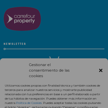
NEWSLETTER
Gestionar el
consentimiento de las
cookies
Recibe en correo electrónico todas las novedades de nuestro
Utilizamos cookies propias con finalidad técnica y también cookies de
centro comercial.
terceros para analizar nuestros servicios y mostrarte publicidad
relacionada con tus preferencias en base a un perfil elaborado a partir
Suscríbete
de tus hábitos de navegación. Puedes obtener más información en
nuestra
Política de Cookies
. Puedes aceptar todas las cookies pulsando
el botón “Aceptar”, rechazarlas pulsando “Denegar” o configurarlas