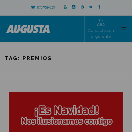
976 759 650
Contacta con
el gerente
TAG:
PREMIOS