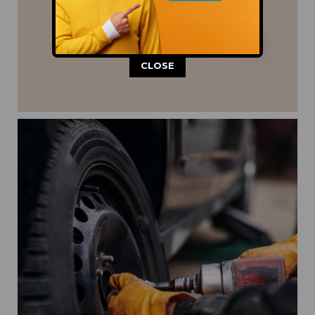
This popup will close in:
11
CLOSE