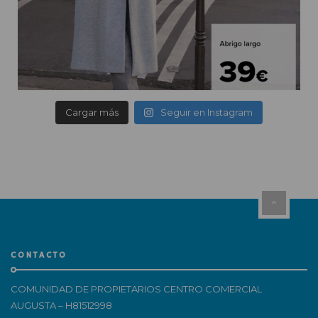
Cargar más
Seguir en Instagram
CONTACTO
COMUNIDAD DE PROPIETARIOS CENTRO COMERCIAL
AUGUSTA – H81512998