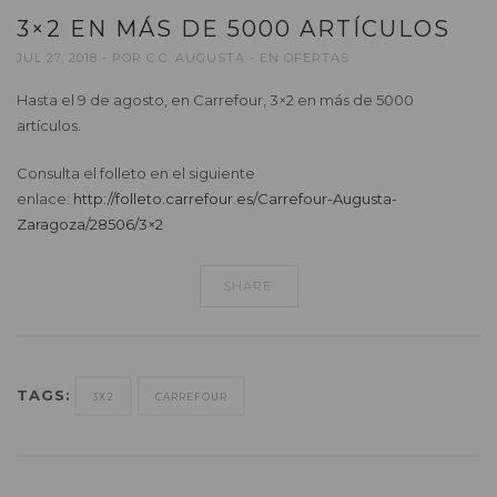
3×2 EN MÁS DE 5000 ARTÍCULOS
JUL 27, 2018
POR
C.C. AUGUSTA
EN
OFERTAS
Hasta el 9 de agosto, en Carrefour, 3×2 en más de 5000
artículos.
Consulta el folleto en el siguiente
enlace:
http://folleto.carrefour.es/Carrefour-Augusta-
Zaragoza/28506/3×2
SHARE:
TAGS:
3X2
CARREFOUR