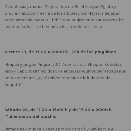
Globoflexia y música. Tarjeta pop up. En el Antiguo Egipto y
Grecia mascaban resina de los árboles y los Mayas la dejaban
secar antes de hacerlo. El chicle se origina en la naturaleza y ha
acompañado al ser humano a lo largo de su historia.
Viernes 19, de 17:00 a 20:00 h – Día de los
pingüinos
Minipeli y juegos. Pingüino 3D. Acompaña a Skipper, Kowalski,
Rico y Cabo, los intrépidos y valerosos pingüinos de Madagascar
en sus aventuras. ¿Qué misión tendrán en la ludoteca de
Augusta?
Sábado 20, de 11:00 a 13:00 h y de 17:00 a 20:00 h –
Taller juego del parchís
Pintacaras y música. Crea tu propio parchís. ¿Sabías que el