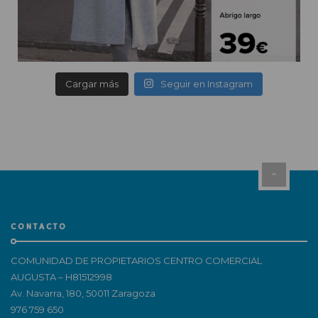
Cargar más
Seguir en Instagram
CONTACTO
COMUNIDAD DE PROPIETARIOS CENTRO COMERCIAL
AUGUSTA – H81512998
Av. Navarra, 180, 50011 Zaragoza
976 759 650