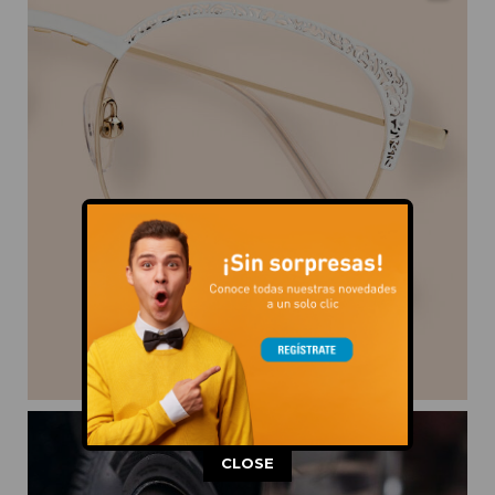
This popup will close in:
5
CLOSE