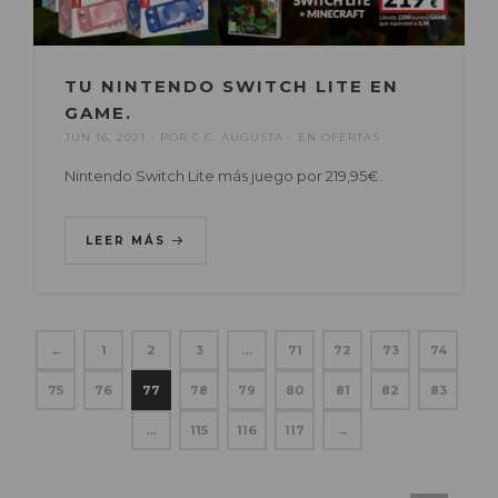
TU NINTENDO SWITCH LITE EN
GAME.
JUN 16, 2021
POR
C.C. AUGUSTA
EN
OFERTAS
Nintendo Switch Lite más juego por 219,95€.
LEER MÁS
←
1
2
3
…
71
72
73
74
75
76
77
78
79
80
81
82
83
…
115
116
117
→