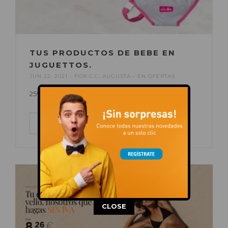
TUS PRODUCTOS DE BEBE EN
JUGUETTOS.
JUN 22, 2021
POR
C.C. AUGUSTA
EN
OFERTAS
25% de descuento.
LEER MÁS
This popup will close in:
14
CLOSE