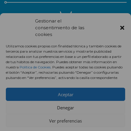
Gestionar el
consentimiento de las
cookies
Recibe en correo electrónico todas las novedades de nuestro
Utilizamos cookies propias con finalidad técnica y también cookies de
centro comercial.
terceros para analizar nuestros servicios y mostrarte publicidad
relacionada con tus preferencias en base a un perfil elaborado a partir
Suscríbete
de tus hábitos de navegación. Puedes obtener más información en
nuestra
Política de Cookies
. Puedes aceptar todas las cookies pulsando
el botón “Aceptar”, rechazarlas pulsando “Denegar” o configurarlas
pulsando en “Ver preferencias”, activando la casilla correspondiente.
Aceptar
Denegar
Ver preferencias