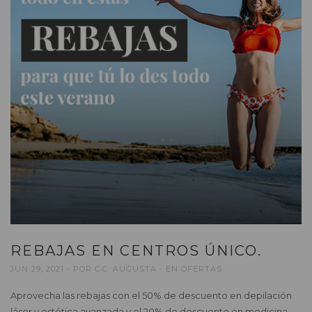
REBAJAS EN CENTROS ÚNICO.
JUN 29, 2021
POR
C.C. AUGUSTA
EN
OFERTAS
Aprovecha las rebajas con el 50% de descuento en depilación
láser y estética avanzada y el 20% de descuento en medicina