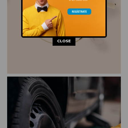
This popup will close in:
11
CLOSE