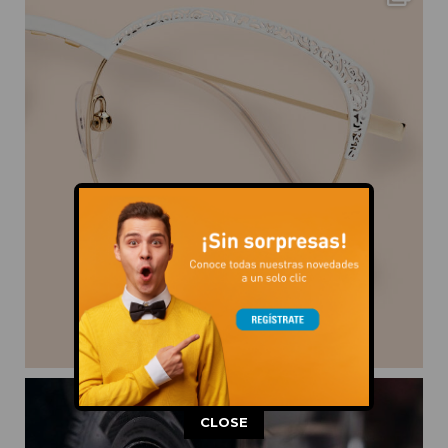
This popup will close in:
11
CLOSE