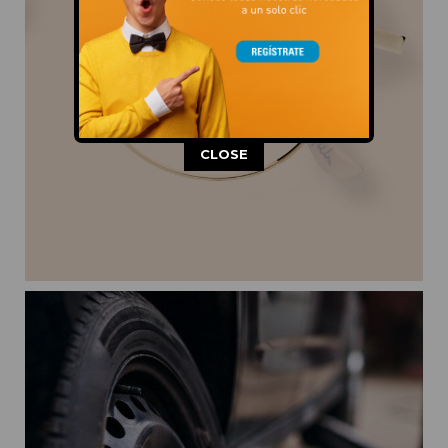
This popup will close in:
11
CLOSE