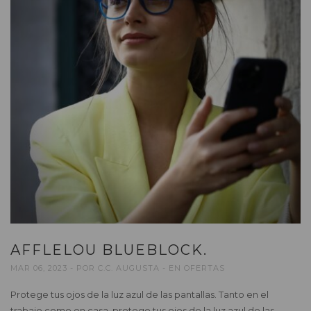
AFFLELOU BLUEBLOCK.
MAR 06, 2023
POR
C.C. AUGUSTA
EN
OFERTAS
Protege tus ojos de la luz azul de las pantallas. Tanto en el
trabajo como en casa, protege tus ojos de la luz azul de las