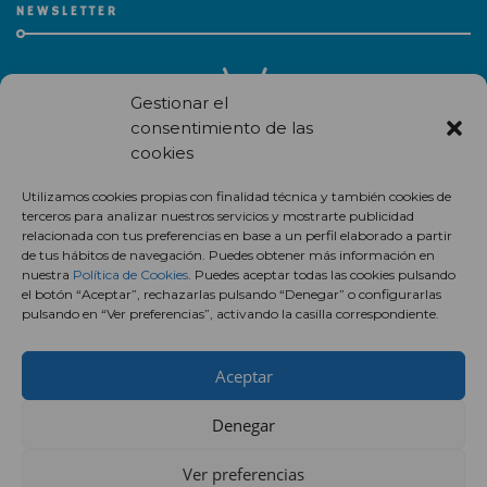
NEWSLETTER
Gestionar el
consentimiento de las
cookies
Recibe en correo electrónico todas las novedades de nuestro
Utilizamos cookies propias con finalidad técnica y también cookies de
centro comercial.
terceros para analizar nuestros servicios y mostrarte publicidad
relacionada con tus preferencias en base a un perfil elaborado a partir
Suscríbete
de tus hábitos de navegación. Puedes obtener más información en
nuestra
Política de Cookies
. Puedes aceptar todas las cookies pulsando
el botón “Aceptar”, rechazarlas pulsando “Denegar” o configurarlas
pulsando en “Ver preferencias”, activando la casilla correspondiente.
Aceptar
Denegar
Ver preferencias