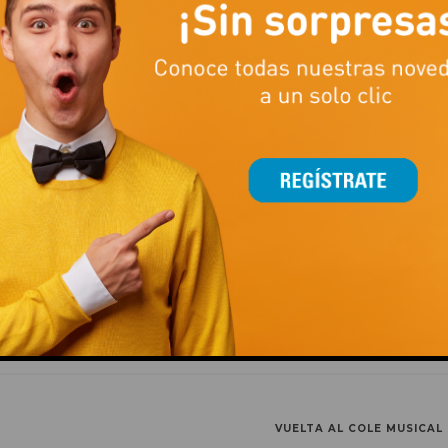
mos 3 carros más en nuestro Facebook.
This popup will close in:
14
VUELTA AL COLE MUSICAL