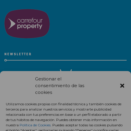
NEWSLETTER
Gestionar el
consentimiento de las
cookies
Recibe en correo electrónico todas las novedades de nuestro
Utilizamos cookies propias con finalidad técnica y también cookies de
centro comercial.
terceros para analizar nuestros servicios y mostrarte publicidad
relacionada con tus preferencias en base a un perfil elaborado a partir
Suscríbete
de tus hábitos de navegación. Puedes obtener más información en
nuestra
Política de Cookies
. Puedes aceptar todas las cookies pulsando
el botón “Aceptar”, rechazarlas pulsando “Denegar” o configurarlas