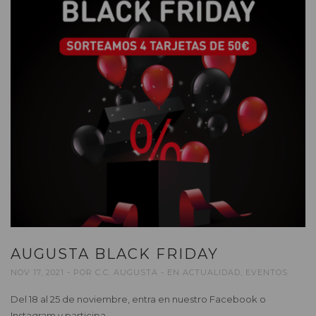
AUGUSTA BLACK FRIDAY
NOV 17, 2021
POR
C.C. AUGUSTA
EN
ACTUALIDAD
,
EVENTOS
Del 18 al 25 de noviembre, entra en nuestro Facebook o
Instagram y participa.