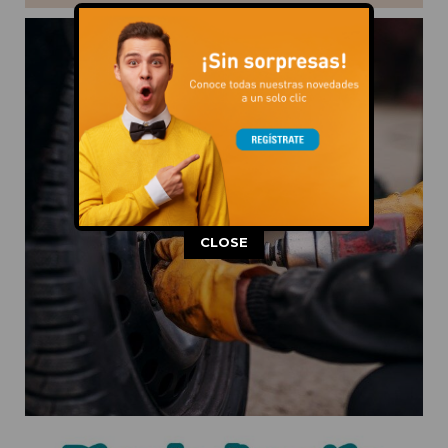
This popup will close in:
11
CLOSE