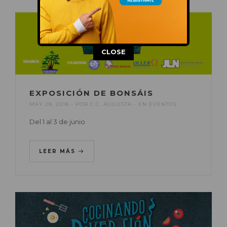
This popup will close in:
13
CLOSE
EXPOSICIÓN DE BONSÁIS
MAY 28, 2018
POR
C.C. AUGUSTA
EN
EVENTOS
Del 1 al 3 de junio
LEER MÁS