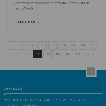
y shorts de la colección primavera verano 2018 de
marca Tenth.
LEER MÁS
←
1
2
3
…
107
108
109
110
111
112
113
114
115
116
117
→
CONTACTO
COMUNIDAD DE PROPIETARIOS CENTRO COMERCIAL
AUGUSTA – H81512998