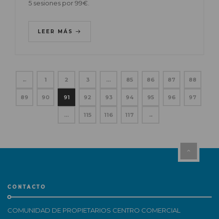
5 sesiones por 99€.
LEER MÁS
←
1
2
3
…
85
86
87
88
89
90
91
92
93
94
95
96
97
…
115
116
117
→
CONTACTO
COMUNIDAD DE PROPIETARIOS CENTRO COMERCIAL