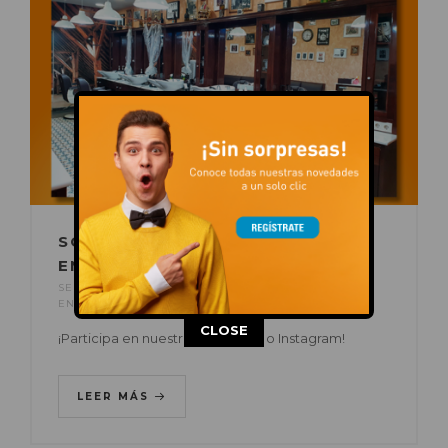
SORTEAMOS 5 CORTES DE PELO
EN DOM PELUQUEROS
SEP 14, 2020
POR
C.C. AUGUSTA
EN
ACTUALIDAD
,
EVENTOS
This popup will close in:
13
CLOSE
¡Participa en nuestro Facebook o Instagram!
LEER MÁS