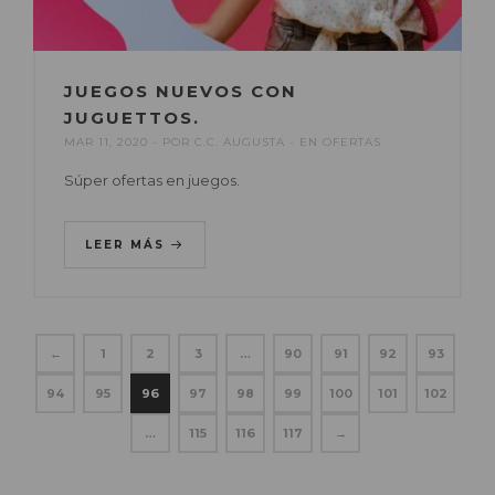
JUEGOS NUEVOS CON
JUGUETTOS.
MAR 11, 2020
POR
C.C. AUGUSTA
EN
OFERTAS
Súper ofertas en juegos.
LEER MÁS
←
1
2
3
…
90
91
92
93
94
95
96
97
98
99
100
101
102
…
115
116
117
→