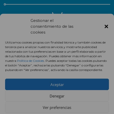
Gestionar el
consentimiento de las
cookies
Recibe en correo electrónico todas las novedades de nuestro
Utilizamos cookies propias con finalidad técnica y también cookies de
centro comercial.
terceros para analizar nuestros servicios y mostrarte publicidad
relacionada con tus preferencias en base a un perfil elaborado a partir
Suscríbete
de tus hábitos de navegación. Puedes obtener más información en
nuestra
Política de Cookies
. Puedes aceptar todas las cookies pulsando
el botón “Aceptar”, rechazarlas pulsando “Denegar” o configurarlas
pulsando en “Ver preferencias”, activando la casilla correspondiente.
Aceptar
Denegar
Ver preferencias