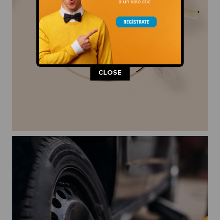
This popup will close in:
11
CLOSE