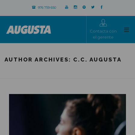
976 759 650
Contacta con
el gerente
AUTHOR ARCHIVES:
C.C. AUGUSTA