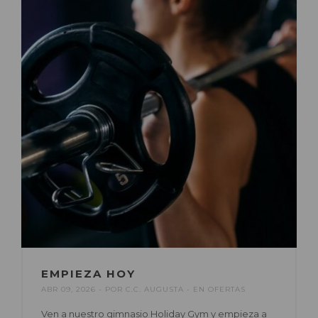
EMPIEZA HOY
ABR 09, 2026
POR
C.C. AUGUSTA
EN
OFERTAS
Ven a nuestro gimnasio Holiday Gym y empieza a