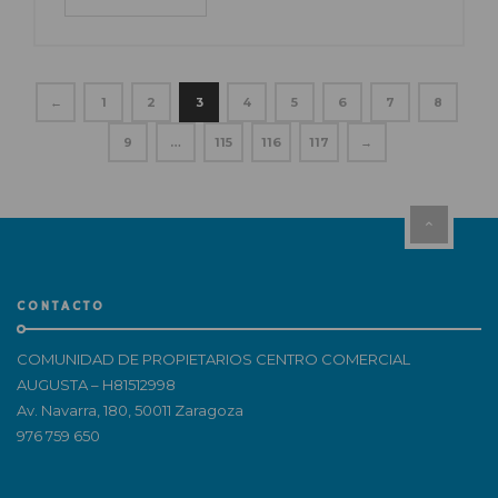
←
1
2
3
4
5
6
7
8
9
…
115
116
117
→
CONTACTO
COMUNIDAD DE PROPIETARIOS CENTRO COMERCIAL
AUGUSTA – H81512998
Av. Navarra, 180, 50011 Zaragoza
976 759 650