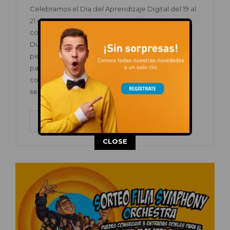
Celebramos el Día del Aprendizaje Digital del 19 al
21 de marzo con una programación gratuita en
colaboración con Fundación Cibervoluntarios.
Durante esos días, acogemos microtalleres,
pequeñas formaciones y espacios de consulta
para ayudar a la ciudadanía a mejorar sus
competencias digitales de forma práctica y
sencilla. Además, esta iniciativa…
LEER MÁS
This popup will close in:
13
CLOSE