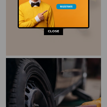
This popup will close in:
11
CLOSE