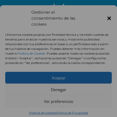
Gestionar el
consentimiento de las
cookies
Recibe en correo electrónico todas las novedades de nuestro
Utilizamos cookies propias con finalidad técnica y también cookies de
centro comercial.
terceros para analizar nuestros servicios y mostrarte publicidad
relacionada con tus preferencias en base a un perfil elaborado a partir
Suscríbete
de tus hábitos de navegación. Puedes obtener más información en
nuestra
Política de Cookies
. Puedes aceptar todas las cookies pulsando
el botón “Aceptar”, rechazarlas pulsando “Denegar” o configurarlas
pulsando en “Ver preferencias”, activando la casilla correspondiente.
Aceptar
Denegar
Ver preferencias
Política de cookies
Política de Privacidad
Centro Comercial Augusta ©2018 ·
Aviso legal
·
Política de