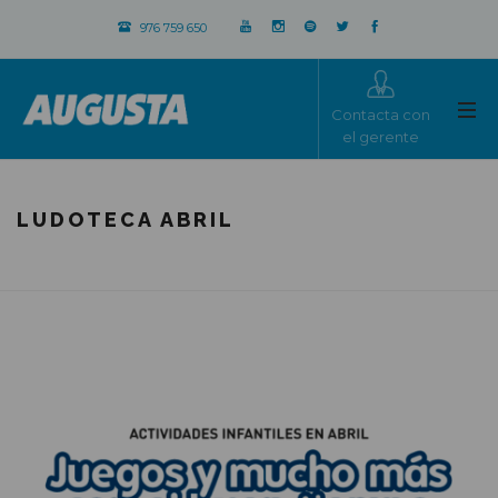
976 759 650
Contacta con
el gerente
LUDOTECA ABRIL