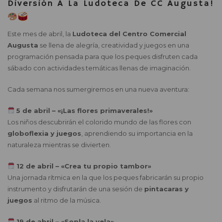
Diversión A La Ludoteca De CC Augusta!
Este mes de abril, la
Ludoteca del Centro Comercial
Augusta
se llena de alegría, creatividad y juegos en una
programación pensada para que los peques disfruten cada
sábado con actividades temáticas llenas de imaginación.
Cada semana nos sumergiremos en una nueva aventura:
5 de abril – «¡Las flores primaverales!»
Los niños descubrirán el colorido mundo de las flores con
globoflexia y juegos
, aprendiendo su importancia en la
naturaleza mientras se divierten.
12 de abril – «Crea tu propio tambor»
Una jornada rítmica en la que los peques fabricarán su propio
instrumento y disfrutarán de una sesión de
pintacaras y
juegos
al ritmo de la música.
19 de abril – «Sopla la vela»