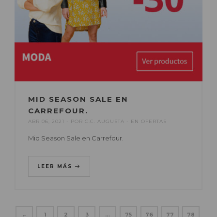
MID SEASON SALE EN
CARREFOUR.
ABR 06, 2021
POR
C.C. AUGUSTA
EN
OFERTAS
Mid Season Sale en Carrefour.
LEER MÁS
←
1
2
3
…
75
76
77
78