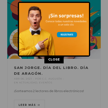
This popup will close in:
14
CLOSE
SAN JORGE. DÍA DEL LIBRO. DÍA
DE ARAGÓN.
ABR 06, 2021
POR
C.C. AUGUSTA
EN
ACTUALIDAD
,
EVENTOS
¡Sorteamos 2 lectores de libros electrónicos!
LEER MÁS