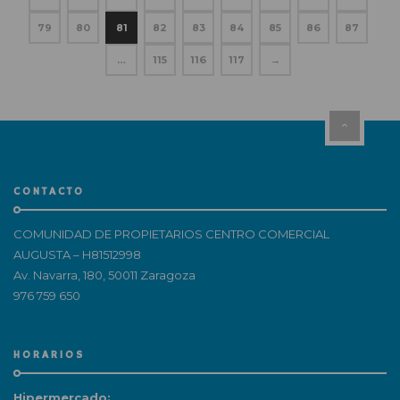
79
80
81
82
83
84
85
86
87
…
115
116
117
→
CONTACTO
COMUNIDAD DE PROPIETARIOS CENTRO COMERCIAL
AUGUSTA – H81512998
Av. Navarra, 180, 50011 Zaragoza
976 759 650
HORARIOS
Hipermercado: