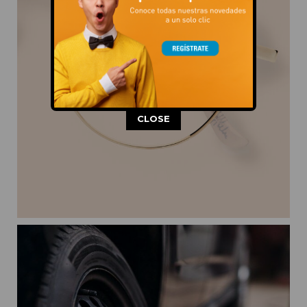
This popup will close in:
11
CLOSE