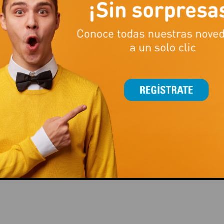
CCIÓN!
ENTRENAR FUERZA ES MUCHO
LA TEMPORADA DE FÚTB
MÁS QUE LEVANTAR PESO
TAMBIÉN SE JUEGA CO
ESTILAZO
This popup will close in:
15