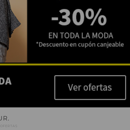
UR.
,
OFERTAS