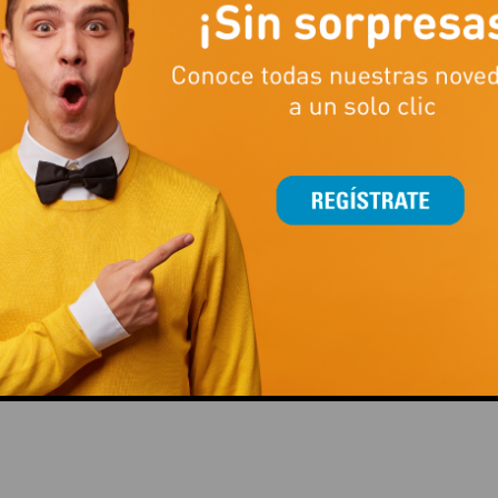
ENTRENAR FUERZA ES MUCHO
LA TEMPORADA DE FÚTB
MÁS QUE LEVANTAR PESO
TAMBIÉN SE JUEGA CO
ESTILAZO
This popup will close in:
15