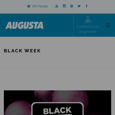
976 759 650
Contacta con
el gerente
BLACK WEEK