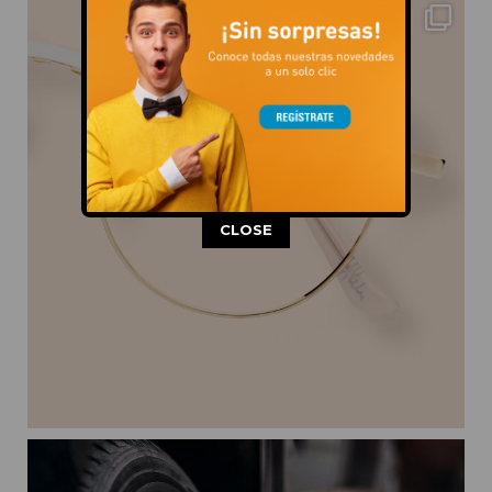
This popup will close in:
11
CLOSE