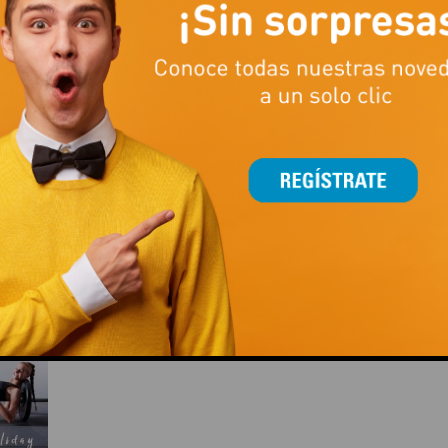
TE DEVOLVEMOS EL 25% DE TODAS TUS COMPRAS
This popup will close in:
15