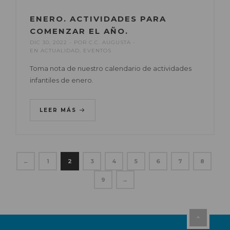
ENERO. ACTIVIDADES PARA
COMENZAR EL AÑO.
DIC 30, 2022
POR
C.C. AUGUSTA
EN
ACTUALIDAD
,
EVENTOS
Toma nota de nuestro calendario de actividades
infantiles de enero.
LEER MÁS
←
1
2
3
4
5
6
7
8
9
→