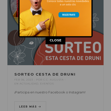
This popup will close in:
14
CLOSE
SORTEO CESTA DE DRUNI
FEB 06, 2023
POR
C.C. AUGUSTA
EN
ACTUALIDAD
,
EVENTOS
¡Participa en nuestro Facebook o Instagram!
LEER MÁS