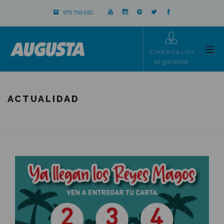
976 759 650
Contacta con
el gerente
ACTUALIDAD