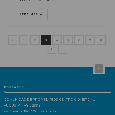
LEER MÁS
←
1
2
3
4
5
6
7
8
9
→
CONTACTO
COMUNIDAD DE PROPIETARIOS CENTRO COMERCIAL
AUGUSTA – H81512998
Av. Navarra, 180, 50011 Zaragoza