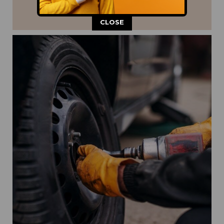
This popup will close in:
11
CLOSE