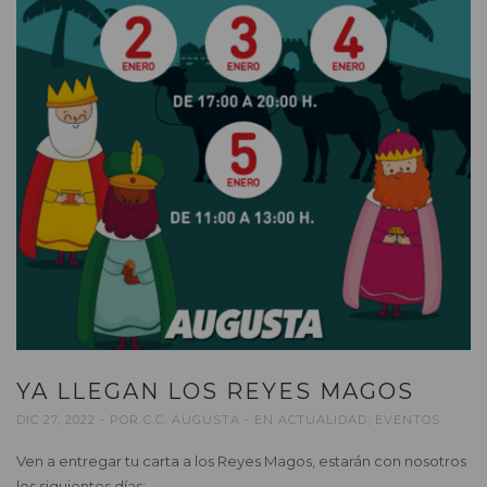
YA LLEGAN LOS REYES MAGOS
DIC 27, 2022
POR
C.C. AUGUSTA
EN
ACTUALIDAD
,
EVENTOS
Ven a entregar tu carta a los Reyes Magos, estarán con nosotros
los siguientes días: