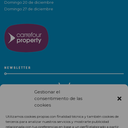
Domingo 20 de diciembre
Domingo 27 de diciembre
NEWSLETTER
Gestionar el
consentimiento de las
cookies
Recibe en correo electrónico todas las novedades de nuestro
Utilizamos cookies propias con finalidad técnica y también cookies de
centro comercial.
terceros para analizar nuestros servicios y mostrarte publicidad
relacionada con tus preferencias en base a un perfil elaborado a partir