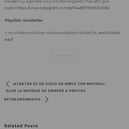
navideño y supérate a ti y a todos llegando más alto que
nadie!
https://www.instagram.com/ar/744857783900008/
Playlists navideñas
Y no olvides escuchar nuestras playlists navideñas,
¡escúchalas
aquí!
SHARE:
¡ACERTAR ES UN JUEGO DE NIÑOS CON MAYORAL!
ELIGE LA NAVIDAD DE SIEMPRE A PRECIOS
EXTRAORDINARIOS.
Related Posts