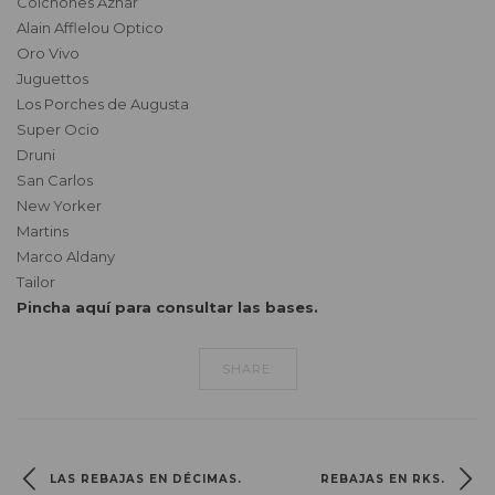
Colchones Aznar
Alain Afflelou Optico
Oro Vivo
Juguettos
Los Porches de Augusta
Super Ocio
Druni
San Carlos
New Yorker
Martins
Marco Aldany
Tailor
Pincha aquí para consultar las bases.
SHARE:
LAS REBAJAS EN DÉCIMAS.
REBAJAS EN RKS.