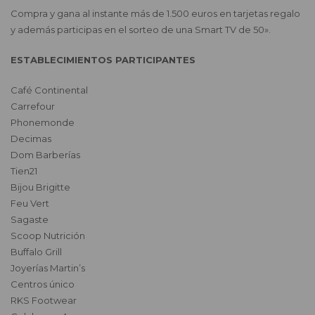
Compra y gana al instante más de 1.500 euros en tarjetas regalo
y además participas en el sorteo de una Smart TV de 50».
ESTABLECIMIENTOS PARTICIPANTES
Café Continental
Carrefour
Phonemonde
Decimas
Dom Barberías
Tien21
Bijou Brigitte
Feu Vert
Sagaste
Scoop Nutrición
Buffalo Grill
Joyerías Martin’s
Centros único
RKS Footwear