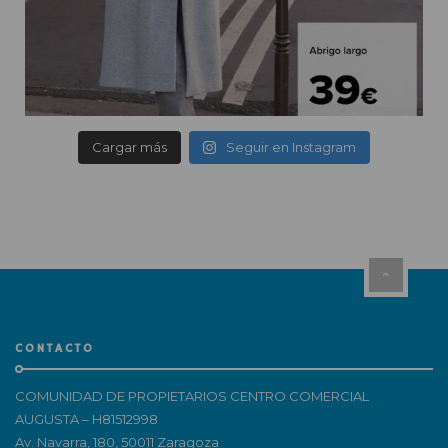
Cargar más
Seguir en Instagram
CONTACTO
COMUNIDAD DE PROPIETARIOS CENTRO COMERCIAL
AUGUSTA – H81512998
Av. Navarra, 180, 50011 Zaragoza