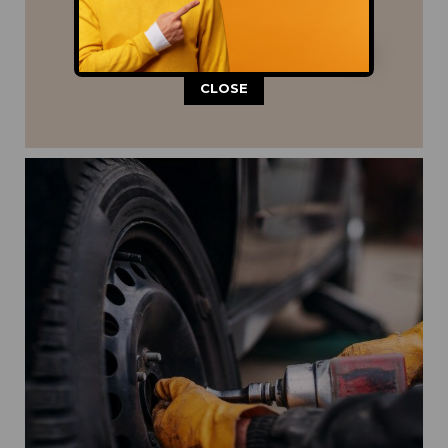
This popup will close in:
11
CLOSE